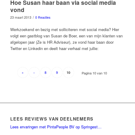
Hoe Susan haar baan via social media
vond
/
23 maart 2013
0 Reacties
Werkzoekend en bezig met solliciteren met social media? Hier
volgt een gastblog van Susan de Boer, een van mijn klanten van
afgelopen jaar (Ze is HR Adviseur), ze vond haar baan door
Twitter en Linkedin en deelt haar verhaal met jullie:
«
‹
8
9
10
Pagina 10 van 10
LEES REVIEWS VAN DEELNEMERS
Lees ervaringen met PintaPeople BV op Springest…