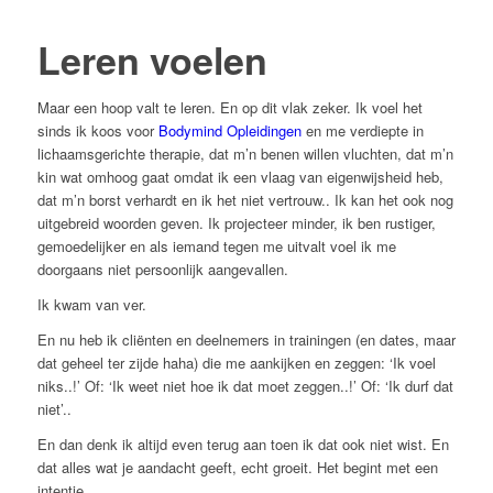
Leren voelen
Maar een hoop valt te leren. En op dit vlak zeker. Ik voel het
sinds ik koos voor
Bodymind Opleidingen
en me verdiepte in
lichaamsgerichte therapie, dat m’n benen willen vluchten, dat m’n
kin wat omhoog gaat omdat ik een vlaag van eigenwijsheid heb,
dat m’n borst verhardt en ik het niet vertrouw.. Ik kan het ook nog
uitgebreid woorden geven. Ik projecteer minder, ik ben rustiger,
gemoedelijker en als iemand tegen me uitvalt voel ik me
doorgaans niet persoonlijk aangevallen.
Ik kwam van ver.
En nu heb ik cliënten en deelnemers in trainingen (en dates, maar
dat geheel ter zijde haha) die me aankijken en zeggen: ‘Ik voel
niks..!’ Of: ‘Ik weet niet hoe ik dat moet zeggen..!’ Of: ‘Ik durf dat
niet’..
En dan denk ik altijd even terug aan toen ik dat ook niet wist. En
dat alles wat je aandacht geeft, echt groeit. Het begint met een
intentie.