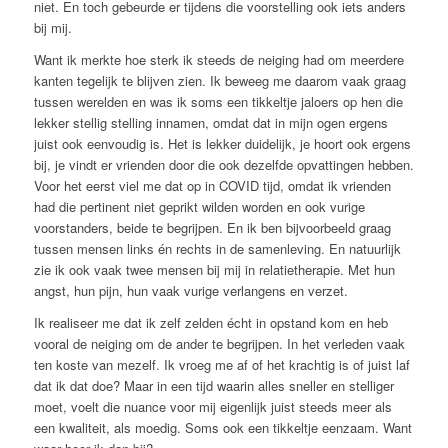
niet. En toch gebeurde er tijdens die voorstelling ook iets anders
bij mij.
Want ik merkte hoe sterk ik steeds de neiging had om meerdere
kanten tegelijk te blijven zien. Ik beweeg me daarom vaak graag
tussen werelden en was ik soms een tikkeltje jaloers op hen die
lekker stellig stelling innamen, omdat dat in mijn ogen ergens
juist ook eenvoudig is. Het is lekker duidelijk, je hoort ook ergens
bij, je vindt er vrienden door die ook dezelfde opvattingen hebben.
Voor het eerst viel me dat op in COVID tijd, omdat ik vrienden
had die pertinent niet geprikt wilden worden en ook vurige
voorstanders, beide te begrijpen. En ik ben bijvoorbeeld graag
tussen mensen links én rechts in de samenleving. En natuurlijk
zie ik ook vaak twee mensen bij mij in relatietherapie. Met hun
angst, hun pijn, hun vaak vurige verlangens en verzet.
Ik realiseer me dat ik zelf zelden écht in opstand kom en heb
vooral de neiging om de ander te begrijpen. In het verleden vaak
ten koste van mezelf. Ik vroeg me af of het krachtig is of juist laf
dat ik dat doe? Maar in een tijd waarin alles sneller en stelliger
moet, voelt die nuance voor mij eigenlijk juist steeds meer als
een kwaliteit, als moedig. Soms ook een tikkeltje eenzaam. Want