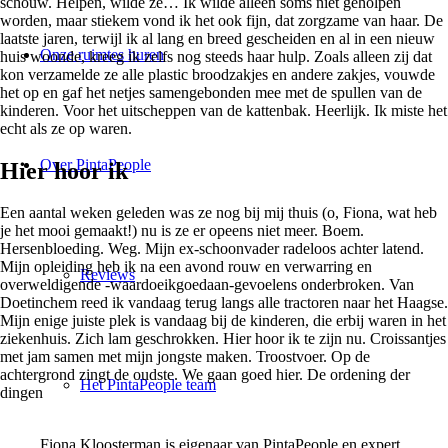
schouw. Helpen, wilde ze… Ik wilde alleen soms niet geholpen
worden, maar stiekem vond ik het ook fijn, dat zorgzame van haar. De
laatste jaren, terwijl ik al lang en breed gescheiden en al in een nieuw
Onze ruimtes huren
huis woonde, kreeg ik zelfs nog steeds haar hulp. Zoals alleen zij dat
kon verzamelde ze alle plastic broodzakjes en andere zakjes, vouwde
het op en gaf het netjes samengebonden mee met de spullen van de
kinderen. Voor het uitscheppen van de kattenbak. Heerlijk. Ik miste het
echt als ze op waren.
Over PintaPeople
Hier hoor ik
Een aantal weken geleden was ze nog bij mij thuis (o, Fiona, wat heb
je het mooi gemaakt!) nu is ze er opeens niet meer. Boem.
Hersenbloeding. Weg. Mijn ex-schoonvader radeloos achter latend.
Mijn opleiding heb ik na een avond rouw en verwarring en
Reviews
overweldigende -waardoeikgoedaan-gevoelens onderbroken. Van
Doetinchem reed ik vandaag terug langs alle tractoren naar het Haagse.
Mijn enige juiste plek is vandaag bij de kinderen, die erbij waren in het
ziekenhuis. Zich lam geschrokken. Hier hoor ik te zijn nu. Croissantjes
met jam samen met mijn jongste maken. Troostvoer. Op de
achtergrond zingt de oudste. We gaan goed hier. De ordening der
Het PintaPeople team
dingen
Fiona Kloosterman is eigenaar van PintaPeople en expert