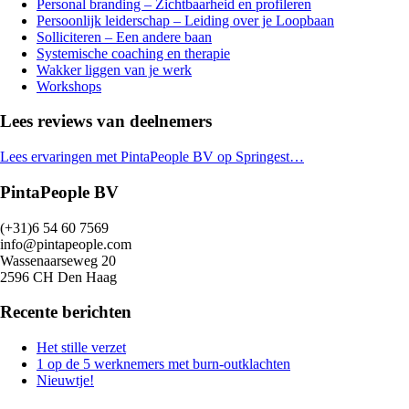
Personal branding – Zichtbaarheid en profileren
Persoonlijk leiderschap – Leiding over je Loopbaan
Solliciteren – Een andere baan
Systemische coaching en therapie
Wakker liggen van je werk
Workshops
Lees reviews van deelnemers
Lees ervaringen met PintaPeople BV op Springest…
PintaPeople BV
(+31)6 54 60 7569
info@pintapeople.com
Wassenaarseweg 20
2596 CH Den Haag
Recente berichten
Het stille verzet
1 op de 5 werknemers met burn-outklachten
Nieuwtje!