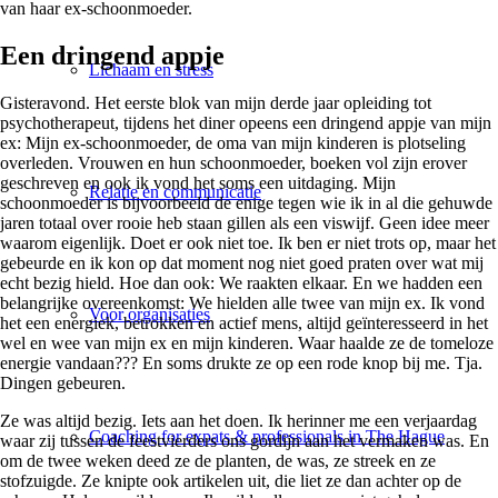
van haar ex-schoonmoeder.
Een dringend appje
Lichaam en stress
Gisteravond. Het eerste blok van mijn derde jaar opleiding tot
psychotherapeut, tijdens het diner opeens een dringend appje van mijn
ex: Mijn ex-schoonmoeder, de oma van mijn kinderen is plotseling
overleden. Vrouwen en hun schoonmoeder, boeken vol zijn erover
geschreven en ook ik vond het soms een uitdaging. Mijn
Relatie en communicatie
schoonmoeder is bijvoorbeeld de enige tegen wie ik in al die gehuwde
jaren totaal over rooie heb staan gillen als een viswijf. Geen idee meer
waarom eigenlijk. Doet er ook niet toe. Ik ben er niet trots op, maar het
gebeurde en ik kon op dat moment nog niet goed praten over wat mij
echt bezig hield. Hoe dan ook: We raakten elkaar. En we hadden een
belangrijke overeenkomst: We hielden alle twee van mijn ex. Ik vond
Voor organisaties
het een energiek, betrokken en actief mens, altijd geïnteresseerd in het
wel en wee van mijn ex en mijn kinderen. Waar haalde ze de tomeloze
energie vandaan??? En soms drukte ze op een rode knop bij me. Tja.
Dingen gebeuren.
Ze was altijd bezig. Iets aan het doen. Ik herinner me een verjaardag
Coaching for expats & professionals in The Hague
waar zij tussen de feestvierders ons gordijn aan het vermaken was. En
om de twee weken deed ze de planten, de was, ze streek en ze
stofzuigde. Ze knipte ook artikelen uit, die liet ze dan achter op de