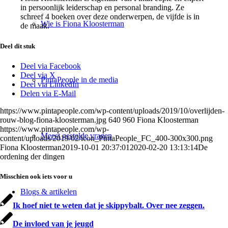
in persoonlijk leiderschap en personal branding. Ze
schreef 4 boeken over deze onderwerpen, de vijfde is in
Wie is Fiona Kloosterman
de maak.
Deel dit stuk
Deel via Facebook
Deel via X
PintaPeople in de media
Deel via LinkedIn
Delen via E-Mail
https://www.pintapeople.com/wp-content/uploads/2019/10/overlijden-
rouw-blog-fiona-kloosterman.jpg
640
960
Fiona Kloosterman
https://www.pintapeople.com/wp-
Meest gestelde vragen
content/uploads/2019/02/icon_PintaPeople_FC_400-300x300.png
Fiona Kloosterman
2019-10-01 20:37:01
2020-02-20 13:13:14
De
ordening der dingen
Misschien ook iets voor u
Blogs & artikelen
Ik hoef niet te weten dat je skippybalt. Over nee zeggen.
De invloed van je jeugd