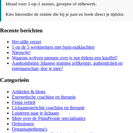
Ideaal voor 1-op-1 sessies, groepen of stiltewerk.
Kies hieronder de ruimte die bij je past en boek direct je tijdslot.
Recente berichten
Het stille verzet
1 op de 5 werknemers met burn-outklachten
Nieuwtje!
Waarom wrijven mensen over je rug tijdens een knuffel?
Aankondiging 3daagse training zelfkennis, authenticiteit en
eigenaarschap; doe je mee?
Categorieën
Artikelen & blogs
Energetische coaching en therapie
Fiona vertelt
Lichaamsgerichte coaching en therapie
Luisteren naar je lichaam
Meer over de PintaPeople specialisaties
Oefeningen
Organisatiethema's