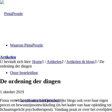
Waarom PintaPeople
Artikelen
U bevindt zich hier:
Home
1
/
Artikelen
2
/
Artikelen & blogs
3
/
De
ordening der dingen
Onze begeleiding
De ordening der dingen
1 oktober 2019
Loopbaan en leiderschap
Fiona vertelt in een serie heel persoonlijke blogs ook over haar eigen
proces en bewustzijnsontwikkeling (in het kader van haar opleiding tot
lichaamsgericht psychotherapeut). Vandaag praat ze over het overlijden