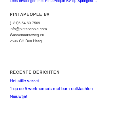
Lees ervaringen met PintaPeople BV op Springest…
PINTAPEOPLE BV
(+31)6 54 60 7569
info@pintapeople.com
Wassenaarseweg 20
2596 CH Den Haag
RECENTE BERICHTEN
Het stille verzet
1 op de 5 werknemers met burn-outklachten
Nieuwtje!