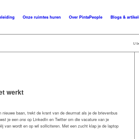
leiding
Onze ruimtes huren
Over PintaPeople
Blogs & artike
U be
et werkt
 nieuwe baan, trekt de krant van de deurmat als je de brievenbus
owst je een
ons
op LinkedIn en Twitter om die vacature van je
ij van wordt en op wil solliciteren. Met een zucht klap je de laptop