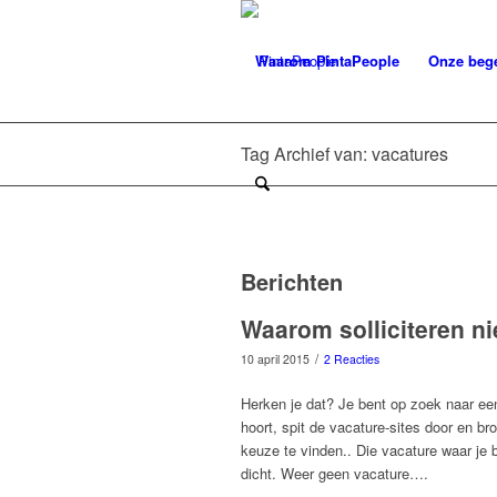
Waarom PintaPeople
Onze bege
Tag Archief van: vacatures
Berichten
Waarom solliciteren ni
/
10 april 2015
2 Reacties
Herken je dat? Je bent op zoek naar een
hoort, spit de vacature-sites door en br
keuze te vinden.. Die vacature waar je bl
dicht. Weer geen vacature….