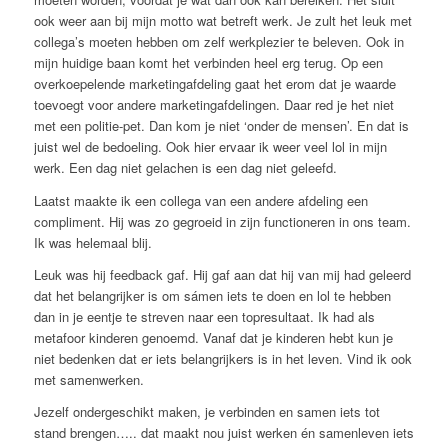
ook weer aan bij mijn motto wat betreft werk. Je zult het leuk met
collega’s moeten hebben om zelf werkplezier te beleven. Ook in
mijn huidige baan komt het verbinden heel erg terug. Op een
overkoepelende marketingafdeling gaat het erom dat je waarde
toevoegt voor andere marketingafdelingen. Daar red je het niet
met een politie-pet. Dan kom je niet ‘onder de mensen’. En dat is
juist wel de bedoeling. Ook hier ervaar ik weer veel lol in mijn
werk. Een dag niet gelachen is een dag niet geleefd.
Laatst maakte ik een collega van een andere afdeling een
compliment. Hij was zo gegroeid in zijn functioneren in ons team.
Ik was helemaal blij.
Leuk was hij feedback gaf. Hij gaf aan dat hij van mij had geleerd
dat het belangrijker is om sámen iets te doen en lol te hebben
dan in je eentje te streven naar een topresultaat. Ik had als
metafoor kinderen genoemd. Vanaf dat je kinderen hebt kun je
niet bedenken dat er iets belangrijkers is in het leven. Vind ik ook
met samenwerken.
Jezelf ondergeschikt maken, je verbinden en samen iets tot
stand brengen….. dat maakt nou juist werken én samenleven iets