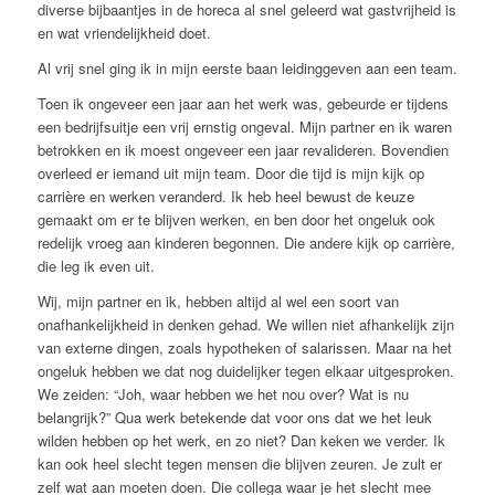
diverse bijbaantjes in de horeca al snel geleerd wat gastvrijheid is
en wat vriendelijkheid doet.
Al vrij snel ging ik in mijn eerste baan leidinggeven aan een team.
Toen ik ongeveer een jaar aan het werk was, gebeurde er tijdens
een bedrijfsuitje een vrij ernstig ongeval. Mijn partner en ik waren
betrokken en ik moest ongeveer een jaar revalideren. Bovendien
overleed er iemand uit mijn team. Door die tijd is mijn kijk op
carrière en werken veranderd. Ik heb heel bewust de keuze
gemaakt om er te blijven werken, en ben door het ongeluk ook
redelijk vroeg aan kinderen begonnen. Die andere kijk op carrière,
die leg ik even uit.
Wij, mijn partner en ik, hebben altijd al wel een soort van
onafhankelijkheid in denken gehad. We willen niet afhankelijk zijn
van externe dingen, zoals hypotheken of salarissen. Maar na het
ongeluk hebben we dat nog duidelijker tegen elkaar uitgesproken.
We zeiden: “Joh, waar hebben we het nou over? Wat is nu
belangrijk?” Qua werk betekende dat voor ons dat we het leuk
wilden hebben op het werk, en zo niet? Dan keken we verder. Ik
kan ook heel slecht tegen mensen die blijven zeuren. Je zult er
zelf wat aan moeten doen. Die collega waar je het slecht mee