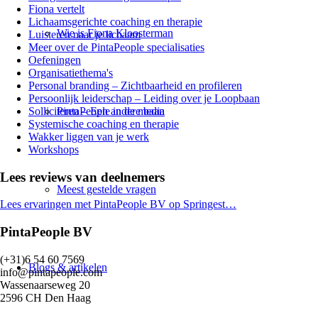
Fiona vertelt
Lichaamsgerichte coaching en therapie
Wie is Fiona Kloosterman
Luisteren naar je lichaam
Meer over de PintaPeople specialisaties
Oefeningen
Organisatiethema's
Personal branding – Zichtbaarheid en profileren
Persoonlijk leiderschap – Leiding over je Loopbaan
Solliciteren – Een andere baan
PintaPeople in de media
Systemische coaching en therapie
Wakker liggen van je werk
Workshops
Lees reviews van deelnemers
Meest gestelde vragen
Lees ervaringen met PintaPeople BV op Springest…
PintaPeople BV
(+31)6 54 60 7569
Blogs & artikelen
info@pintapeople.com
Wassenaarseweg 20
2596 CH Den Haag