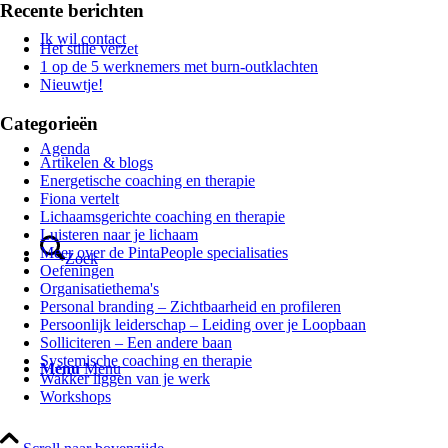
Recente berichten
Ik wil contact
Het stille verzet
1 op de 5 werknemers met burn-outklachten
Nieuwtje!
Categorieën
Agenda
Artikelen & blogs
Energetische coaching en therapie
Fiona vertelt
Lichaamsgerichte coaching en therapie
Luisteren naar je lichaam
Meer over de PintaPeople specialisaties
Zoek
Oefeningen
Organisatiethema's
Personal branding – Zichtbaarheid en profileren
Persoonlijk leiderschap – Leiding over je Loopbaan
Solliciteren – Een andere baan
Systemische coaching en therapie
Menu
Menu
Wakker liggen van je werk
Workshops