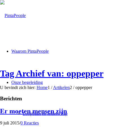
Waarom PintaPeople
Tag Archief van: oppepper
Onze begeleiding
U bevindt zich hier:
Home
1
/
Artikelen
2
/
oppepper
Berichten
Er moeten mensen zijn
Loopbaan en leiderschap
9 juli 2015
/
0 Reacties