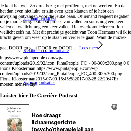
Je kent het wel. Zo druk bezig met profileren, met netwerken. En dat
het dan even niet lukt, er zijn even geen klanten of je hebt een
afwijzing ontvangen voor die leuke baan. Of iemand reageert negatief
Lichaam en stress
op je mooie blog. Dat. Dat proces van vallen en soms nog een keer
vallen en wellicht nog een keer vallen. Het overkomt iedereen. Jou
wellicht zelfs nu. Met dit prachtige gedicht van Toon Hermans wil ik je
kracht geven om weer op te staan en verder te gaan. Want de muziek
gaat DOOR en gaat DOOR en DOOR…
Lees meer
Relatie en communicatie
https://www.pintapeople.com/wp-
content/uploads/2019/02/icon_PintaPeople_FC_400-300x300.png
0
0
Fiona Kloosterman
https://www.pintapeople.com/wp-
content/uploads/2019/02/icon_PintaPeople_FC_400-300x300.png
Fiona Kloosterman
2015-07-09 15:45:58
2017-02-28 22:29:47
Er
Voor organisaties
moeten mensen zijn
Luister hier De Carrière Podcast
Coaching for expats & professionals in The Hague