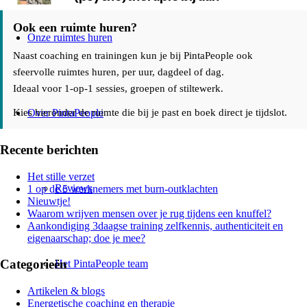
Ook een ruimte huren?
Onze ruimtes huren
Naast coaching en trainingen kun je bij PintaPeople ook
sfeervolle ruimtes huren, per uur, dagdeel of dag.
Ideaal voor 1-op-1 sessies, groepen of stiltewerk.
Kies hieronder de ruimte die bij je past en boek direct je tijdslot.
Over PintaPeople
Recente berichten
Het stille verzet
Reviews
1 op de 5 werknemers met burn-outklachten
Nieuwtje!
Waarom wrijven mensen over je rug tijdens een knuffel?
Aankondiging 3daagse training zelfkennis, authenticiteit en
eigenaarschap; doe je mee?
Categorieën
Het PintaPeople team
Artikelen & blogs
Energetische coaching en therapie