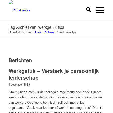
Tag Archief van: werkgeluk tips
U bevindt zich hier:
Home
/
Artikelen
/
werkgeluk tips
Berichten
Werkgeluk – Versterk je persoonlijk
leiderschap
1 december 2023
Om mij heen merk ik dat collega’s regelmatig zoekende zijn om
een voor hun passende invulling te geven aan de huidige manier
van werken. Overigens ben ik dit zelf ook met enige
regelmaat.
“Ga ik naar kantoor of werk in een dag thuis? Plan ik
een fysieke meeting of plan ik dit via Teams?
Hoe zorg ik dat ik