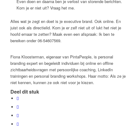
Even doen en daarna ben je verlost van storende berichten.
Kom je er niet uit? Vraag het me.
Alles wat je zegt en doet is je executive brand. Ook online. En
juist ook als directielid. Kom je er zelf niet uit of lukt het niet je
hoofd ernaar te zetten? Maak even een afspraak: Ik ben te
bereiken onder 06-54607569.
Fiona Kloosterman, eigenaar van PintaPeople, is personal
branding expert en begeleidt individuen bij online en offline
zichtbaarheidsvragen met persoonlijke coaching, LinkedIn
trainingen en personal branding workshops. Haar motto: Als ze je
niet kennen, kunnen ze ook niet voor je kiezen.
Deel dit stuk