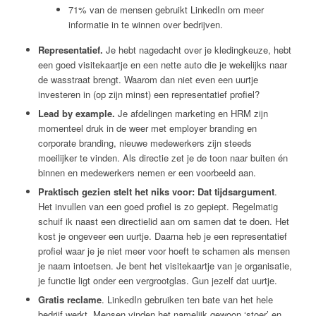
71% van de mensen gebruikt LinkedIn om meer
informatie in te winnen over bedrijven.
Representatief.
Je hebt nagedacht over je kledingkeuze, hebt
een goed visitekaartje en een nette auto die je wekelijks naar
de wasstraat brengt. Waarom dan niet even een uurtje
investeren in (op zijn minst) een representatief profiel?
Lead by example.
Je afdelingen marketing en HRM zijn
momenteel druk in de weer met employer branding en
corporate branding, nieuwe medewerkers zijn steeds
moeilijker te vinden. Als directie zet je de toon naar buiten én
binnen en medewerkers nemen er een voorbeeld aan.
Praktisch gezien stelt het niks voor: Dat tijdsargument
.
Het invullen van een goed profiel is zo gepiept. Regelmatig
schuif ik naast een directielid aan om samen dat te doen. Het
kost je ongeveer een uurtje. Daarna heb je een representatief
profiel waar je je niet meer voor hoeft te schamen als mensen
je naam intoetsen. Je bent het visitekaartje van je organisatie,
je functie ligt onder een vergrootglas. Gun jezelf dat uurtje.
Gratis reclame
. LinkedIn gebruiken ten bate van het hele
bedrijf werkt. Mensen vinden het namelijk gewoon ‘stoer’ en