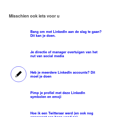
Misschien ook iets voor u
Bang om met LinkedIn aan de slag te gaan?
Dit kan je doen.
Je directie of manager overtuigen van het
nut van social media
Heb je meerdere LinkedIn accounts? Dit
moet je doen
Pimp je profiel met deze LinkedIn
symbolen en emoji
Hoe ik een Twitteraar werd (en ook nog
enpassant een baan vond zo)